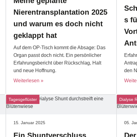
Meine geplante
Sch
Nierentransplantation 2025
s f
und warum es doch nicht
Vor
geklappt hat
Ant
Auf dem OP-Tisch kommt die Absage: Das
Organ passt doch nicht. Ein persönlicher
Erfahr
Erfahrungsbericht über Rückschlag, Halt
Antra
und neue Hoffnung.
den N
Weiterlesen
Weite
Tagesgeflüster
Dialyse 
15. Januar 2025
05. Ja
Ein Shuntverschluss
Der