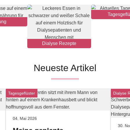
Tagesgeflü
ung
Dialyse Rezepte
Neueste Artikel
Tagesgeflüster
Dialyse 
04. Mai 2026
30. N